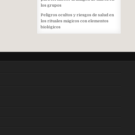
los grupos
Peligros ocultos y riesgos de salud en
los rituales mágicos con elementos
biológicos