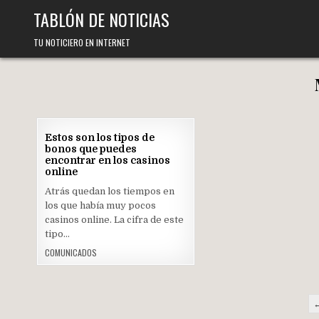
Skip
TABLÓN DE NOTICIAS
to
content
TU NOTICIERO EN INTERNET
04
Estos son los tipos de
JUL
bonos que puedes
2022
encontrar en los casinos
online
Posted
in
Atrás quedan los tiempos en
los que había muy pocos
casinos online. La cifra de este
tipo…
COMUNICADOS
Navegación
←