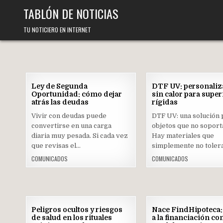
Skip
TABLÓN DE NOTICIAS
to
content
TU NOTICIERO EN INTERNET
04
Ley de Segunda
DTF UV: personaliz
AGO
Oportunidad: cómo dejar
sin calor para super
2026
atrás las deudas
rígidas
Posted
Posted
Vivir con deudas puede
DTF UV: una solución 
in
in
convertirse en una carga
objetos que no soport
diaria muy pesada. Si cada vez
Hay materiales que
que revisas el…
simplemente no toler
COMUNICADOS
COMUNICADOS
21
Peligros ocultos y riesgos
Nace FindHipoteca:
JUL
de salud en los rituales
a la financiación co
2026