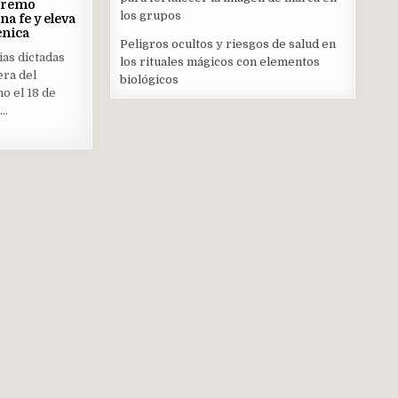
upremo
los grupos
na fe y eleva
ed
cnica
Peligros ocultos y riesgos de salud en
ias dictadas
los rituales mágicos con elementos
era del
biológicos
o el 18 de
6…