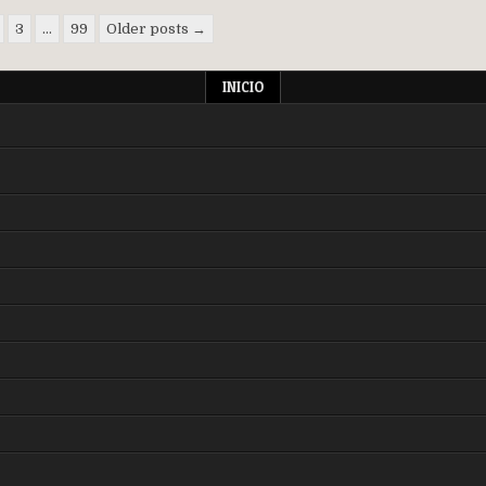
3
…
99
Older posts →
INICIO