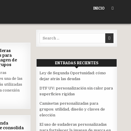
INICIO
Search
for:
23
deras
JUL
s para
2026
imagen de
ENTRADAS RECIENTES
grupos
ted
eras
Ley de Segunda Oportunidad: cómo
s una de las
dejar atrás las deudas
s utilizadas
DTF UV: personalización sin calor para
a conexión
superficies rígidas
Camisetas personalizadas para
grupos: utilidad, diseño y claves de
elección
26
unda
El uso de sudaderas personalizadas
JUN
e consolida
2026
para fortalecer la imagen de marca en