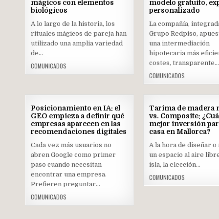
mágicos con elementos
modelo gratuito, ex
biológicos
Posted
personalizado
Posted
in
in
A lo largo de la historia, los
La compañía, integrad
rituales mágicos de pareja han
Grupo Redpiso, apues
utilizado una amplia variedad
una intermediación
de…
hipotecaria más eficie
costes, transparente
COMUNICADOS
COMUNICADOS
23
Posicionamiento en IA: el
Tarima de madera n
JUN
GEO empieza a definir qué
vs. Composite: ¿Cuál
2026
empresas aparecen en las
mejor inversión pa
recomendaciones digitales
Posted
casa en Mallorca?
Posted
in
in
Cada vez más usuarios no
A la hora de diseñar o
abren Google como primer
un espacio al aire libr
paso cuando necesitan
isla, la elección…
encontrar una empresa.
COMUNICADOS
Prefieren preguntar…
COMUNICADOS