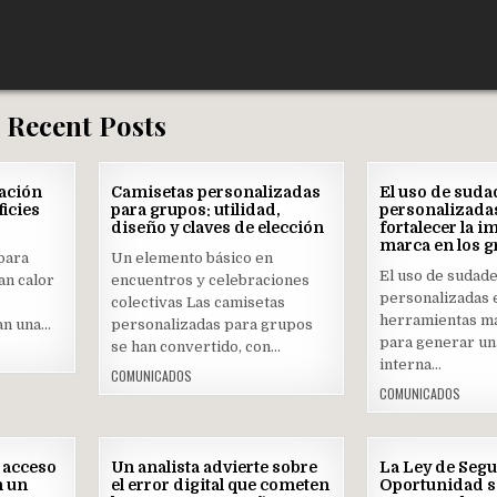
Recent Posts
04
30
ación
Camisetas personalizadas
El uso de suda
AGO
JUL
ficies
para grupos: utilidad,
personalizada
2026
2026
diseño y claves de elección
fortalecer la 
Posted
marca en los 
Pos
para
Un elemento básico en
in
in
El uso de sudad
an calor
encuentros y celebraciones
personalizadas e
colectivas Las camisetas
herramientas má
an una…
personalizadas para grupos
para generar un
se han convertido, con…
interna…
COMUNICADOS
COMUNICADOS
16
02
 acceso
Un analista advierte sobre
La Ley de Seg
JUL
JUL
n un
el error digital que cometen
Oportunidad s
2026
2026