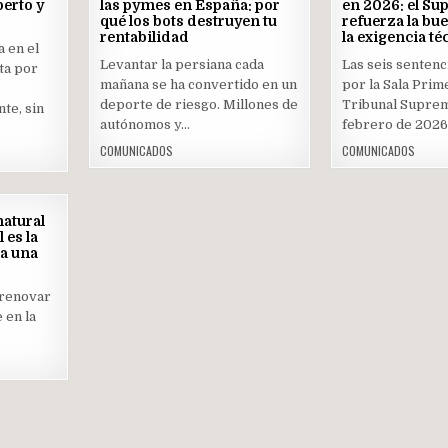
perto y
las pymes en España: por
en 2026: el S
qué los bots destruyen tu
Posted
refuerza la bue
Post
rentabilidad
la exigencia té
in
in
a en el
Levantar la persiana cada
Las seis sentenc
ta por
mañana se ha convertido en un
por la Sala Prim
deporte de riesgo. Millones de
Tribunal Suprem
nte, sin
autónomos y…
febrero de 202
…
COMUNICADOS
COMUNICADOS
19
atural
JUN
 es la
2026
ra una
 renovar
e en la