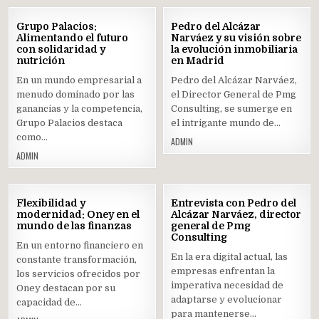
19
16
Grupo Palacios:
Pedro del Alcázar
ENE
ENE
Alimentando el futuro
Narváez y su visión sobre
2024
2024
con solidaridad y
la evolución inmobiliaria
nutrición
Posted
en Madrid
Posted
in
in
En un mundo empresarial a
Pedro del Alcázar Narváez,
menudo dominado por las
el Director General de Pmg
ganancias y la competencia,
Consulting, se sumerge en
Grupo Palacios destaca
el intrigante mundo de…
como…
ADMIN
ADMIN
12
11
Flexibilidad y
Entrevista con Pedro del
ENE
ENE
modernidad: Oney en el
Alcázar Narváez, director
2024
2024
mundo de las finanzas
general de Pmg
Posted
Consulting
Posted
En un entorno financiero en
in
in
En la era digital actual, las
constante transformación,
empresas enfrentan la
los servicios ofrecidos por
imperativa necesidad de
Oney destacan por su
adaptarse y evolucionar
capacidad de…
para mantenerse…