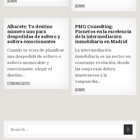
ADMIN
ADMIN
03
03
Albacete: Tu destino
PMG Consulting:
ENE
ENE
número uno para
Pioneros en la excelencia
2024
2024
despedidas de soltero y
de la intermediación
soltera emocionantes
Posted
inmobiliaria en Madrid
Posted
in
in
Cuando se trata de planificar
La intermediación
una despedida de soltero o
inmobiliaria es un sector en
soltera memorable y
constante evolución, donde
emocionante, elegir el
las empresas deben
destino…
mantenerse a la
vanguardia…
COMUNICADOS
ADMIN
Search
for: