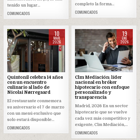
completo la forma…
tenido un lugar…
COMUNICADOS
COMUNICADOS
10
19
MAR
ENE
2026
2026
Posted
Posted
in
in
Quintonil celebra 14 años
Clm Mediación: líder
con un encuentro
nacional en bróker
culinario al lado de
hipotecario con enfoque
Nicolai Nørregaard
personalizado y
transparencia
El restaurante conmemora
Madrid, 2026 En un sector
su aniversario el 7 de marzo
hipotecario que se vuelve
con un menú exclusivo que
cada vez más competitivo y
solo estará disponible…
exigente, Clm Mediación,…
COMUNICADOS
COMUNICADOS