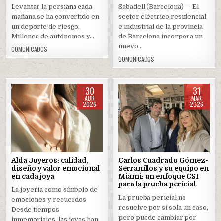
Levantar la persiana cada
Sabadell (Barcelona) — El
mañana se ha convertido en
sector eléctrico residencial
un deporte de riesgo.
e industrial de la provincia
Millones de autónomos y…
de Barcelona incorpora un
nuevo…
COMUNICADOS
COMUNICADOS
30
31
ABR
MAR
2026
2026
Posted
Posted
in
in
Alda Joyeros: calidad,
Carlos Cuadrado Gómez-
diseño y valor emocional
Serranillos y su equipo en
en cada joya
Miami: un enfoque CSI
para la prueba pericial
La joyería como símbolo de
La prueba pericial no
emociones y recuerdos
resuelve por sí sola un caso,
Desde tiempos
pero puede cambiar por
inmemoriales, las joyas han