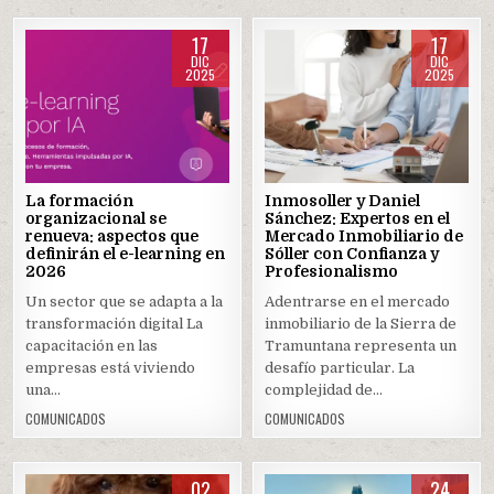
17
17
DIC
DIC
2025
2025
Posted
Posted
in
in
La formación
Inmosoller y Daniel
organizacional se
Sánchez: Expertos en el
renueva: aspectos que
Mercado Inmobiliario de
definirán el e-learning en
Sóller con Confianza y
2026
Profesionalismo
Un sector que se adapta a la
Adentrarse en el mercado
transformación digital La
inmobiliario de la Sierra de
capacitación en las
Tramuntana representa un
empresas está viviendo
desafío particular. La
una…
complejidad de…
COMUNICADOS
COMUNICADOS
02
24