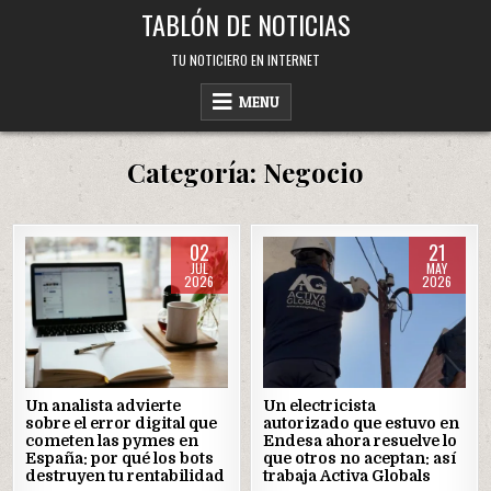
Skip
TABLÓN DE NOTICIAS
to
content
TU NOTICIERO EN INTERNET
MENU
Categoría:
Negocio
02
21
JUL
MAY
2026
2026
Posted
Posted
in
in
Un analista advierte
Un electricista
sobre el error digital que
autorizado que estuvo en
cometen las pymes en
Endesa ahora resuelve lo
España: por qué los bots
que otros no aceptan: así
destruyen tu rentabilidad
trabaja Activa Globals