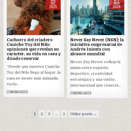
DIC
NOV
2025
2025
Posted
Posted
in
in
Cachorro del criadero
Never Say Never (NSN): la
Caniche Toy del Nilo:
iniciativa empresarial de
opiniones que revelan su
Andrés Iniesta con
carácter, su vida en casa y
alcance mundial
dónde reservar
Never Say Never refleja la
“Desde que nuestro Caniche
unión entre espíritu
Toy del Nilo llegó al hogar, la
deportivo, creatividad
casa se siente más animada;
estratégica y una visión
verlo…
internacional que conecta…
COMUNICADOS
COMUNICADOS
Navegación
1
2
3
…
5
Older posts →
de
entradas