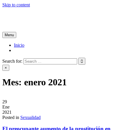
Skip to content
Tablón de Noticias
Tu noticiero en internet
Menu
Inicio
Search for:
×
Mes:
enero 2021
29
Ene
2021
Posted in
Sexualidad
El preocupante aumento de la prostitución en