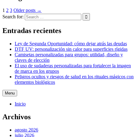
1
2
3
Older posts →
Search for:
Entradas recientes
Ley de Segunda Oportunidad: cómo dejar atrás las deudas
DTF UV: personalización sin calor para superficies rígidas
Camisetas personalizadas para grupos: utilidad, diseño y
claves de elección
El uso de sudaderas personalizadas para fortalecer la imagen
de marca en los grupos
Peligros ocultos y riesgos de salud en los rituales mágicos con
elementos biológicos
Menu
Inicio
Archivos
agosto 2026
julio 2026