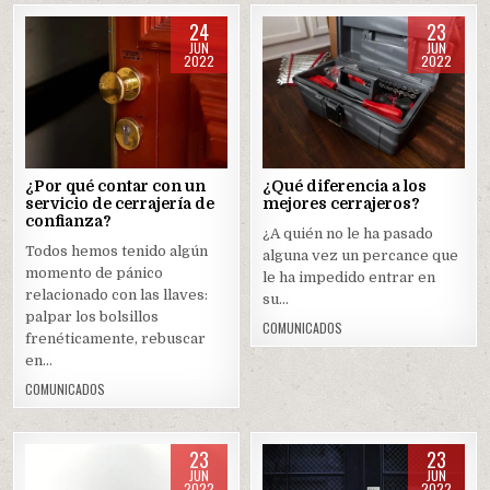
24
23
JUN
JUN
2022
2022
Posted
Posted
in
in
¿Por qué contar con un
¿Qué diferencia a los
servicio de cerrajería de
mejores cerrajeros?
confianza?
¿A quién no le ha pasado
Todos hemos tenido algún
alguna vez un percance que
momento de pánico
le ha impedido entrar en
relacionado con las llaves:
su…
palpar los bolsillos
COMUNICADOS
frenéticamente, rebuscar
en…
COMUNICADOS
23
23
JUN
JUN
2022
2022