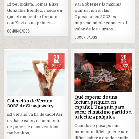
El periodista, Tomás Elías
Para obtener la máxima
González Benítez, incide en
puntuación en las
que el encuentro fortuito
Oposiciones 2023 es
con Xavi es un primer…
imprescindible conocer el
valor de los Cursos…
COMUNICADOS
COMUNICADOS
28
28
JUN
JUN
2022
2022
Posted
Posted
in
in
Qué esperar de una
Colección de Verano
lectura psíquica en
2022 de Sirasjewelry
español: Una guía para
sacar el máximo partido a
¡El verano ya ha llegado! Así
tu lectura psíquica
es, hace calor, es momento
Cuando se pasa por un
de ponerse esos vestidos
momento difícil, puede ser
tan bonitos,…
difícil saber a dónde acudir