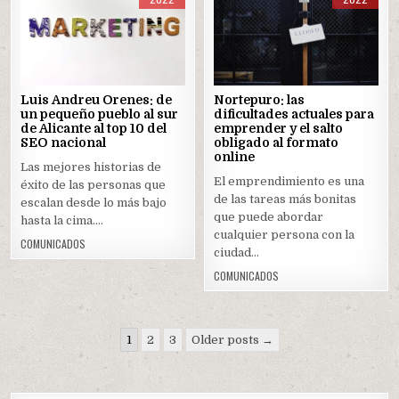
Posted
Posted
in
in
Luis Andreu Orenes: de
Nortepuro: las
un pequeño pueblo al sur
dificultades actuales para
de Alicante al top 10 del
emprender y el salto
SEO nacional
obligado al formato
online
Las mejores historias de
El emprendimiento es una
éxito de las personas que
de las tareas más bonitas
escalan desde lo más bajo
que puede abordar
hasta la cima….
cualquier persona con la
COMUNICADOS
ciudad…
COMUNICADOS
Navegación
1
2
3
Older posts →
de
entradas