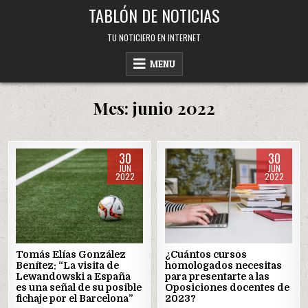
Skip
TABLÓN DE NOTICIAS
to
content
TU NOTICIERO EN INTERNET
MENU
Mes:
junio 2022
30
30
JUN
JUN
2022
2022
Posted
Posted
in
in
Tomás Elías González
¿Cuántos cursos
Benítez: “La visita de
homologados necesitas
Lewandowski a España
para presentarte a las
es una señal de su posible
Oposiciones docentes de
fichaje por el Barcelona”
2023?