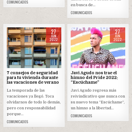
COMUNICADOS
en busca de…
COMUNICADOS
27
27
JUN
JUN
2022
2022
Posted
Posted
in
in
7 consejos de seguridad
Javi Agudo nos trae el
para tu vivienda durante
himno del Pride 2022:
las vacaciones de verano
“Escúchame”
La temporada de las
Javi Agudo regresa más
vacaciones ya llegó. Toca
reivindicativo que nunca con
olvidarnos de todo lo demás,
su nuevo tema “Escúchame“,
pero con responsabilidad
un himno a la libertad…
porque…
COMUNICADOS
COMUNICADOS