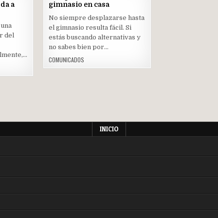
JUN
MAY
oda a
gimnasio en casa
2022
2022
No siempre desplazarse hasta
Posted
 una
el gimnasio resulta fácil. Si
in
r del
estás buscando alternativas y
no sabes bien por…
almente,…
COMUNICADOS
INICIO