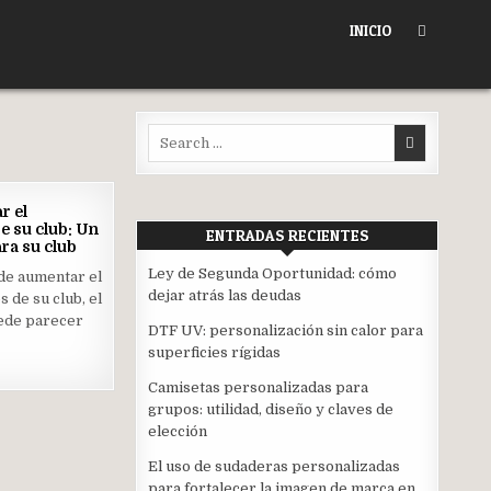
INICIO
Search
for:
06
r el
SEP
 su club: Un
ENTRADAS RECIENTES
2022
ra su club
ed
Ley de Segunda Oportunidad: cómo
 de aumentar el
dejar atrás las deudas
 de su club, el
ede parecer
DTF UV: personalización sin calor para
superficies rígidas
Camisetas personalizadas para
grupos: utilidad, diseño y claves de
elección
El uso de sudaderas personalizadas
para fortalecer la imagen de marca en