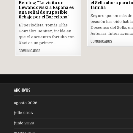
JUN
Benítez: “La visita de
el Sella ahora para t
2022
Lewandowski a España es
familia
una señal de su posible
Posted
Posted
Seguro que en más de
fichaje por el Barcelona”
in
in
ocasión has oído habla
El periodista, Tomás Elías
Descenso del Sella, en
González Benítez, incide en
Asturias. Internacion
que el encuentro fortuito con
COMUNICADOS
Xavi es un primer…
COMUNICADOS
ARCHIVOS
agosto 2026
julio 2026
junio 2026