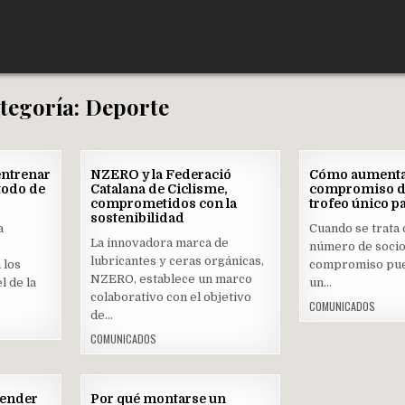
tegoría:
Deporte
17
23
entrenar
NZERO y la Federació
Cómo aumenta
ABR
OCT
todo de
Catalana de Ciclisme,
compromiso de
2023
2022
comprometidos con la
trofeo único pa
sostenibilidad
Posted
Post
a
Cuando se trata
in
in
La innovadora marca de
número de socios
lubricantes y ceras orgánicas,
 los
compromiso pu
NZERO, establece un marco
l de la
un…
colaborativo con el objetivo
COMUNICADOS
de…
COMUNICADOS
13
17
cender
Por qué montarse un