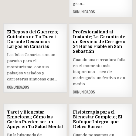
gran…
COMUNICADOS
10
10
El Reposo del Guerrero:
Profesionalidad al
JUL
JUL
Cuidados de Tu Ducati
Instante: La Garantía de
2025
2025
Durante Descansos
un Servicio de Cerrajero
Largos en Canarias
Posted
24 Horas Fiable en San
Posted
Sebastián
in
in
Las Islas Canarias son un
Cuando una cerradura falla
paraíso para el
en el momento más
mototurismo, con sus
inoportuno —sea de
paisajes variados y
madrugada, un festivo o en
carreteras sinuosas que…
medio…
COMUNICADOS
COMUNICADOS
07
18
Tarot y Bienestar
Fisioterapia para el
JUL
JUN
Emocional: Cómo las
Bienestar Completo: El
2025
2025
Cartas Pueden ser un
Enfoque Integral que
Apoyo en Tu Salud Mental
Posted
Debes Buscar
Posted
in
in
En la búsqueda de
Cuando pensamos en