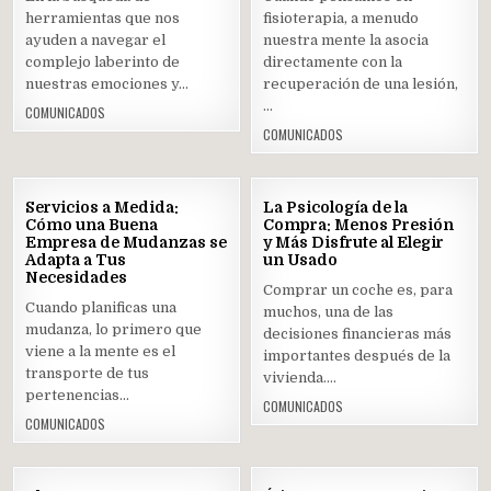
herramientas que nos
fisioterapia, a menudo
ayuden a navegar el
nuestra mente la asocia
complejo laberinto de
directamente con la
nuestras emociones y…
recuperación de una lesión,
…
COMUNICADOS
COMUNICADOS
02
31
Servicios a Medida:
La Psicología de la
JUN
MAY
Cómo una Buena
Compra: Menos Presión
2025
2025
Empresa de Mudanzas se
y Más Disfrute al Elegir
Adapta a Tus
Posted
un Usado
Posted
Necesidades
in
in
Comprar un coche es, para
Cuando planificas una
muchos, una de las
mudanza, lo primero que
decisiones financieras más
viene a la mente es el
importantes después de la
transporte de tus
vivienda….
pertenencias…
COMUNICADOS
COMUNICADOS