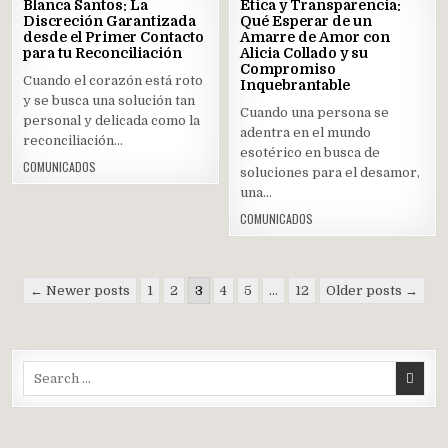
27
26
Blanca Santos: La
Ética y Transparencia:
MAY
MAY
Discreción Garantizada
Qué Esperar de un
2025
2025
desde el Primer Contacto
Amarre de Amor con
para tu Reconciliación
Posted
Alicia Collado y su
Posted
Compromiso
in
in
Cuando el corazón está roto
Inquebrantable
y se busca una solución tan
Cuando una persona se
personal y delicada como la
adentra en el mundo
reconciliación…
esotérico en busca de
COMUNICADOS
soluciones para el desamor,
una…
COMUNICADOS
Navegación
← Newer posts
1
2
3
4
5
…
12
Older posts →
de
entradas
Search
for: