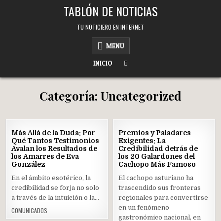
Skip
TABLÓN DE NOTICIAS
to
content
TU NOTICIERO EN INTERNET
MENU
INICIO
Categoría:
Uncategorized
22
14
Más Allá de la Duda: Por
Premios y Paladares
JUL
JUL
Qué Tantos Testimonios
Exigentes: La
2025
2025
Avalan los Resultados de
Credibilidad detrás de
los Amarres de Eva
Posted
los 20 Galardones del
Posted
González
Cachopo Más Famoso
in
in
En el ámbito esotérico, la
El cachopo asturiano ha
credibilidad se forja no solo
trascendido sus fronteras
a través de la intuición o la…
regionales para convertirse
en un fenómeno
COMUNICADOS
gastronómico nacional, en