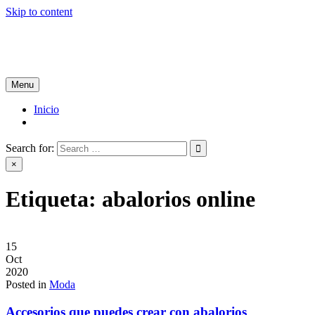
Skip to content
Tablón de Noticias
Tu noticiero en internet
Menu
Inicio
Search for:
×
Etiqueta:
abalorios online
15
Oct
2020
Posted in
Moda
Accesorios que puedes crear con abalorios