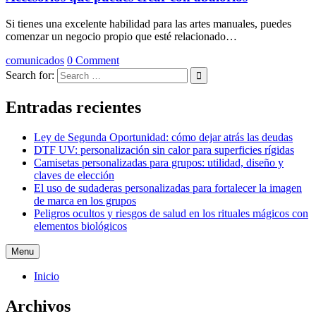
Si tienes una excelente habilidad para las artes manuales, puedes
comenzar un negocio propio que esté relacionado…
comunicados
0 Comment
Search for:
Entradas recientes
Ley de Segunda Oportunidad: cómo dejar atrás las deudas
DTF UV: personalización sin calor para superficies rígidas
Camisetas personalizadas para grupos: utilidad, diseño y
claves de elección
El uso de sudaderas personalizadas para fortalecer la imagen
de marca en los grupos
Peligros ocultos y riesgos de salud en los rituales mágicos con
elementos biológicos
Menu
Inicio
Archivos