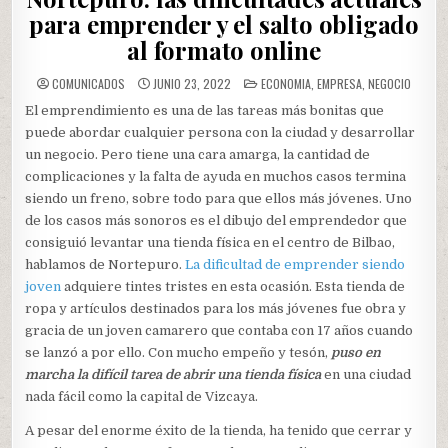
para emprender y el salto obligado
al formato online
POSTED
COMUNICADOS
JUNIO 23, 2022
ECONOMIA
,
EMPRESA
,
NEGOCIO
IN
El emprendimiento es una de las tareas más bonitas que
puede abordar cualquier persona con la ciudad y desarrollar
un negocio. Pero tiene una cara amarga, la cantidad de
complicaciones y la falta de ayuda en muchos casos termina
siendo un freno, sobre todo para que ellos más jóvenes. Uno
de los casos más sonoros es el dibujo del emprendedor que
consiguió levantar una tienda física en el centro de Bilbao,
hablamos de Nortepuro.
La dificultad de emprender siendo
joven
adquiere tintes tristes en esta ocasión. Esta tienda de
ropa y artículos destinados para los más jóvenes fue obra y
gracia de un joven camarero que contaba con 17 años cuando
se lanzó a por ello. Con mucho empeño y tesón,
puso en
marcha la difícil tarea de abrir una tienda física
en una ciudad
nada fácil como la capital de Vizcaya.
A pesar del enorme éxito de la tienda, ha tenido que cerrar y