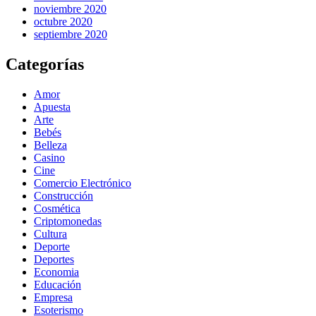
noviembre 2020
octubre 2020
septiembre 2020
Categorías
Amor
Apuesta
Arte
Bebés
Belleza
Casino
Cine
Comercio Electrónico
Construcción
Cosmética
Criptomonedas
Cultura
Deporte
Deportes
Economia
Educación
Empresa
Esoterismo