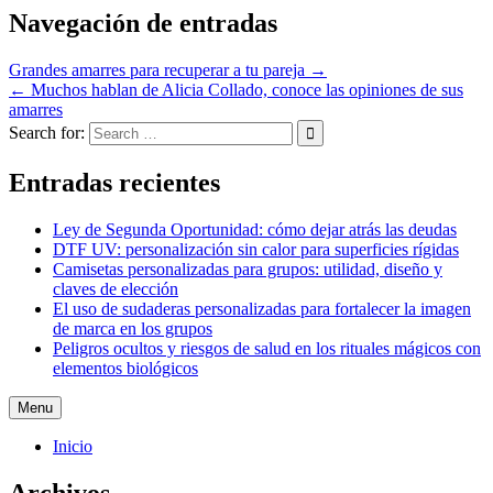
Navegación de entradas
Grandes amarres para recuperar a tu pareja →
← Muchos hablan de Alicia Collado, conoce las opiniones de sus
amarres
Search for:
Entradas recientes
Ley de Segunda Oportunidad: cómo dejar atrás las deudas
DTF UV: personalización sin calor para superficies rígidas
Camisetas personalizadas para grupos: utilidad, diseño y
claves de elección
El uso de sudaderas personalizadas para fortalecer la imagen
de marca en los grupos
Peligros ocultos y riesgos de salud en los rituales mágicos con
elementos biológicos
Menu
Inicio