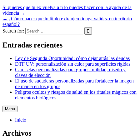
Si quieres que tu ex vuelva a ti lo puedes hacer con la ayuda de la
videncia →
← ¿Cómo hacer que tu título extranjero tenga validez en territorio
español?
Search for:
Entradas recientes
Ley de Segunda Oportunidad: cómo dejar atrás las deudas
DTF UV: personalización sin calor para superficies rígidas
Camisetas personalizadas para grupos: utilidad, diseño y
claves de elección
El uso de sudaderas personalizadas para fortalecer la imagen
de marca en los grupos
Peligros ocultos y riesgos de salud en los rituales mágicos con
elementos biológicos
Menu
Inicio
Archivos