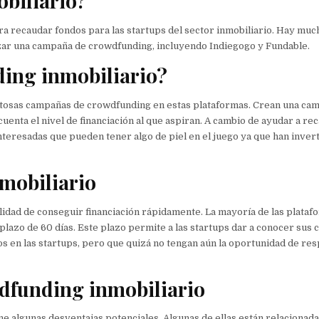
biliario?
ra recaudar fondos para las startups del sector inmobiliario. Hay muc
anzar una campaña de crowdfunding, incluyendo Indiegogo y Fundable.
ing inmobiliario?
xitosas campañas de crowdfunding en estas plataformas. Crean una ca
cuenta el nivel de financiación al que aspiran. A cambio de ayudar a re
interesadas que pueden tener algo de piel en el juego ya que han invert
mobiliario
lidad de conseguir financiación rápidamente. La mayoría de las plataf
lazo de 60 días. Este plazo permite a las startups dar a conocer sus
 en las startups, pero que quizá no tengan aún la oportunidad de res
wdfunding inmobiliario
e algunas desventajas potenciales. Algunas de ellas están relacionada