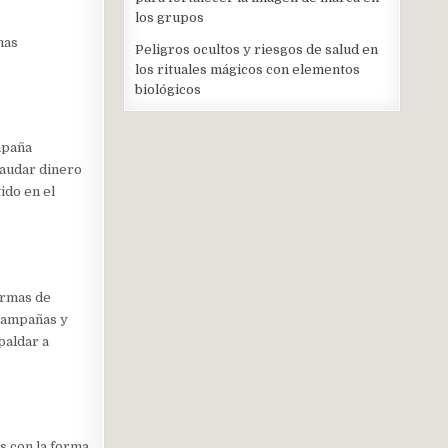
los grupos
has
Peligros ocultos y riesgos de salud en
los rituales mágicos con elementos
biológicos
mpaña
caudar dinero
ido en el
ormas de
 campañas y
paldar a
s con la forma