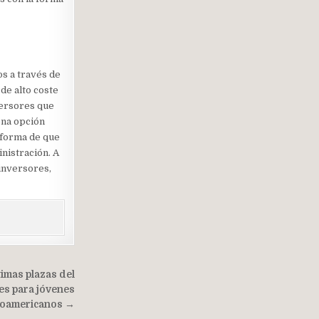
os a través de
de alto coste
versores que
ena opción
 forma de que
nistración. A
inversores,
timas plazas del
es para jóvenes
roamericanos →