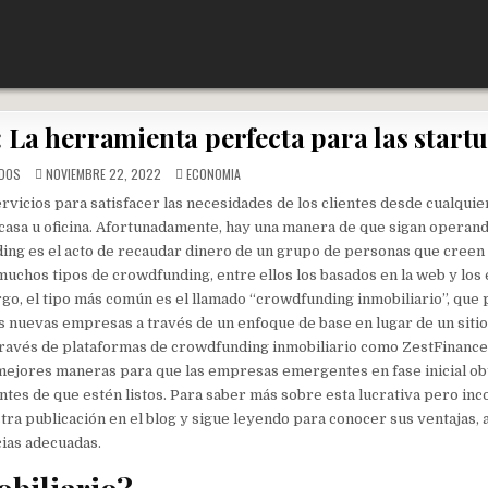
La herramienta perfecta para las start
POSTED
DOS
NOVIEMBRE 22, 2022
ECONOMIA
IN
vicios para satisfacer las necesidades de los clientes desde cualquier
 casa u oficina. Afortunadamente, hay una manera de que sigan operan
ing es el acto de recaudar dinero de un grupo de personas que creen 
muchos tipos de crowdfunding, entre ellos los basados en la web y los
rgo, el tipo más común es el llamado “crowdfunding inmobiliario”, que 
nuevas empresas a través de un enfoque de base en lugar de un siti
 través de plataformas de crowdfunding inmobiliario como ZestFinance
s mejores maneras para que las empresas emergentes en fase inicial o
ntes de que estén listos. Para saber más sobre esta lucrativa pero i
stra publicación en el blog y sigue leyendo para conocer sus ventajas,
cias adecuadas.