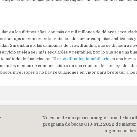
ular en los últimos años, con más de mil millones de dólares recaudad
las startups suelen tener la tentación de lanzar campañas ambiciosas y 
ldar. Sin embargo, las campañas de crowdfunding que se dirigen a in
servicio suelen ser más escalables y rentables, por lo que son una bu
te método de financiación. El
crowdfunding inmobiliario
es una buena
an en los medios de comunicación o en una reunión del consejo de admi
pocos inversores o no hay regulaciones en vigor para proteger a los 
y
No es tarde aún para conseguir una de las úl
programa de becas OIJ-STR 2022 de máster
ingenieros ibe