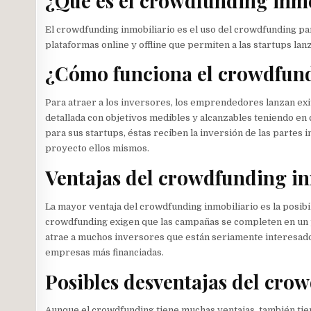
¿Qué es el crowdfunding inmo
El crowdfunding inmobiliario es el uso del crowdfunding pa
plataformas online y offline que permiten a las startups l
¿Cómo funciona el crowdfund
Para atraer a los inversores, los emprendedores lanzan e
detallada con objetivos medibles y alcanzables teniendo en 
para sus startups, éstas reciben la inversión de las partes 
proyecto ellos mismos.
Ventajas del crowdfunding in
La mayor ventaja del crowdfunding inmobiliario es la posibi
crowdfunding exigen que las campañas se completen en un p
atrae a muchos inversores que están seriamente interesados
empresas más financiadas.
Posibles desventajas del cro
Aunque el crowdfunding tiene muchas ventajas, también tien