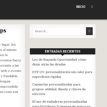
INICIO
ups
Search
for:
 lugar, les
do al mismo
ENTRADAS RECIENTES
en tu
Ley de Segunda Oportunidad: cómo
 eventos fuera
dejar atrás las deudas
permite a las
o web o evento
DTF UV: personalización sin calor para
 y Fundable,
superficies rígidas
btengan
Camisetas personalizadas para
ncomprendida
grupos: utilidad, diseño y claves de
 así como sus
elección
El uso de sudaderas personalizadas
para fortalecer la imagen de marca en