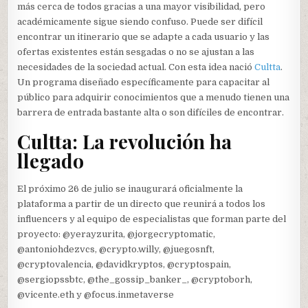
más cerca de todos gracias a una mayor visibilidad, pero
académicamente sigue siendo confuso. Puede ser difícil
encontrar un itinerario que se adapte a cada usuario y las
ofertas existentes están sesgadas o no se ajustan a las
necesidades de la sociedad actual. Con esta idea nació
Cultta
.
Un programa diseñado específicamente para capacitar al
público para adquirir conocimientos que a menudo tienen una
barrera de entrada bastante alta o son difíciles de encontrar.
Cultta: La revolución ha
llegado
El próximo 26 de julio se inaugurará oficialmente la
plataforma a partir de un directo que reunirá a todos los
influencers y al equipo de especialistas que forman parte del
proyecto: @yerayzurita, @jorgecryptomatic,
@antoniohdezvcs, @crypto.willy, @juegosnft,
@cryptovalencia, @davidkryptos, @cryptospain,
@sergiopssbtc, @the_gossip_banker_, @cryptoborh,
@vicente.eth y @focus.inmetaverse