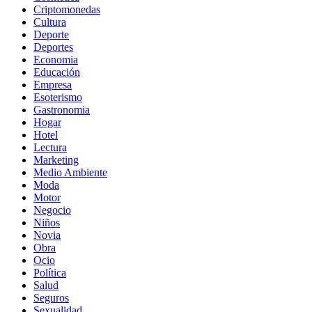
Criptomonedas
Cultura
Deporte
Deportes
Economia
Educación
Empresa
Esoterismo
Gastronomia
Hogar
Hotel
Lectura
Marketing
Medio Ambiente
Moda
Motor
Negocio
Niños
Novia
Obra
Ocio
Política
Salud
Seguros
Sexualidad