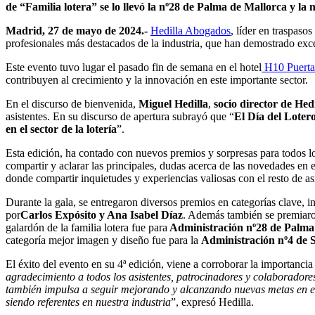
de “Familia lotera” se lo llevó la nº28 de Palma de Mallorca y la
Madrid, 27 de mayo de 2024.-
Hedilla Abogados
, líder en traspaso
profesionales más destacados de la industria, que han demostrado excel
Este evento tuvo lugar el pasado fin de semana en el hotel
H10 Puerta
contribuyen al crecimiento y la innovación en este importante sector.
En el discurso de bienvenida,
Miguel Hedilla
,
socio director de He
asistentes. En su discurso de apertura subrayó que “
El Día del Lotero
en el sector de la lotería
”.
Esta edición, ha contado con nuevos premios y sorpresas para todos l
compartir y aclarar las principales, dudas acerca de las novedades en e
donde compartir inquietudes y experiencias valiosas con el resto de a
Durante la gala, se entregaron diversos premios en categorías clave, i
por
Carlos Expósito y Ana Isabel Díaz
. Además también se premiaron
galardón de la familia lotera fue para
Administración nº28 de Palma
categoría mejor imagen y diseño fue para la
Administración nº4 de S
El éxito del evento en su 4ª edición, viene a corroborar la importancia 
agradecimiento a todos los asistentes, patrocinadores y colaboradores
también impulsa a seguir mejorando y alcanzando nuevas metas en el 
siendo referentes en nuestra industria
”, expresó Hedilla.