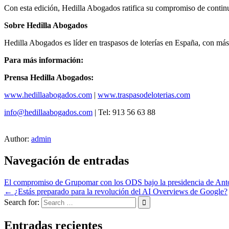
Con esta edición, Hedilla Abogados ratifica su compromiso de continuar
Sobre Hedilla Abogados
Hedilla Abogados es líder en traspasos de loterías en España, con más 
Para más información:
Prensa Hedilla Abogados:
www.hedillaabogados.com
|
www.traspasodeloterias.com
info@hedillaabogados.com
| Tel: 913 56 63 88
Author:
admin
Navegación de entradas
El compromiso de Grupomar con los ODS bajo la presidencia de Ant
← ¿Estás preparado para la revolución del AI Overviews de Google?
Search for:
Entradas recientes