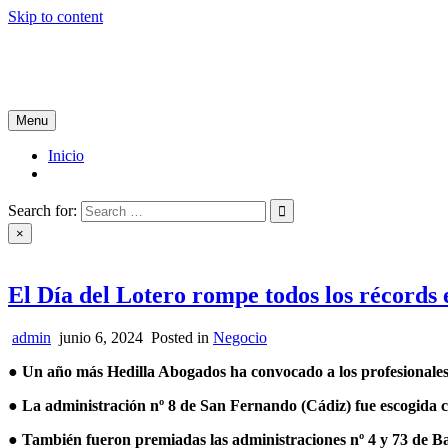
Skip to content
Tablón de Noticias
Tu noticiero en internet
Menu
Inicio
Search for:
×
El Día del Lotero rompe todos los récords 
admin
junio 6, 2024
Posted in
Negocio
●
Un año más Hedilla Abogados ha convocado a los profesionales d
● La administración nº 8 de San Fernando (Cádiz) fue escogida co
● También fueron premiadas las administraciones nº 4 y 73 de Ba