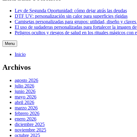
Ley de Segunda Oportunidad: cómo dejar atrás las deudas
DTF UV: personalización sin calor para superficies rígidas
Camisetas personalizadas para grupos: utilidad, diseño y claves
El uso de sudaderas personalizadas para fortalecer la imagen d
Peligros ocultos y riesgos de salud en los rituales mágicos con 
Menu
Inicio
Archivos
agosto 2026
julio 2026
junio 2026
mayo 2026
abril 2026
marzo 2026
febrero 2026
enero 2026
diciembre 2025
noviembre 2025
octubre 2025