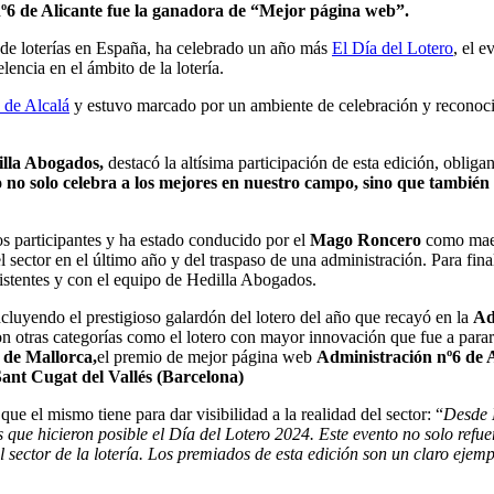
 nº6 de Alicante fue la ganadora de “Mejor página web”.
s de loterías en España, ha celebrado un año más
El Día del Lotero
, el 
encia en el ámbito de la lotería.
 de Alcalá
y estuvo marcado por un ambiente de celebración y reconoci
dilla Abogados,
destacó la altísima participación de esta edición, oblig
 no solo celebra a los mejores en nuestro campo, sino que también 
os participantes y ha estado conducido por el
Mago Roncero
como maes
l sector en el último año y del traspaso de una administración. Para fin
sistentes y con el equipo de Hedilla Abogados.
ncluyendo el prestigioso galardón del lotero del año que recayó en la
Ad
 otras categorías como el lotero con mayor innovación que fue a parar
 de Mallorca,
el premio de mejor página web
Administración nº6 de A
ant Cugat del Vallés (Barcelona)
que el mismo tiene para dar visibilidad a la realidad del sector: “
Desde 
 que hicieron posible el Día del Lotero 2024. Este evento no solo refu
sector de la lotería. Los premiados de esta edición son un claro ejemp