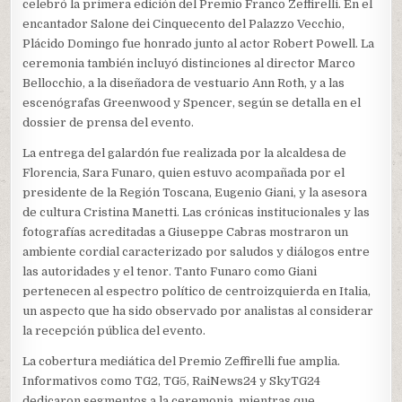
celebró la primera edición del Premio Franco Zeffirelli. En el
encantador Salone dei Cinquecento del Palazzo Vecchio,
Plácido Domingo fue honrado junto al actor Robert Powell. La
ceremonia también incluyó distinciones al director Marco
Bellocchio, a la diseñadora de vestuario Ann Roth, y a las
escenógrafas Greenwood y Spencer, según se detalla en el
dossier de prensa del evento.
La entrega del galardón fue realizada por la alcaldesa de
Florencia, Sara Funaro, quien estuvo acompañada por el
presidente de la Región Toscana, Eugenio Giani, y la asesora
de cultura Cristina Manetti. Las crónicas institucionales y las
fotografías acreditadas a Giuseppe Cabras mostraron un
ambiente cordial caracterizado por saludos y diálogos entre
las autoridades y el tenor. Tanto Funaro como Giani
pertenecen al espectro político de centroizquierda en Italia,
un aspecto que ha sido observado por analistas al considerar
la recepción pública del evento.
La cobertura mediática del Premio Zeffirelli fue amplia.
Informativos como TG2, TG5, RaiNews24 y SkyTG24
dedicaron segmentos a la ceremonia, mientras que