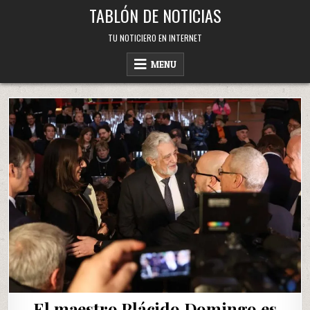
Skip
TABLÓN DE NOTICIAS
to
content
TU NOTICIERO EN INTERNET
MENU
El maestro Plácido Domingo es