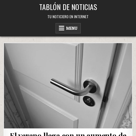
Skip
TABLÓN DE NOTICIAS
to
content
TU NOTICIERO EN INTERNET
MENU
El verano llega con un aumento de