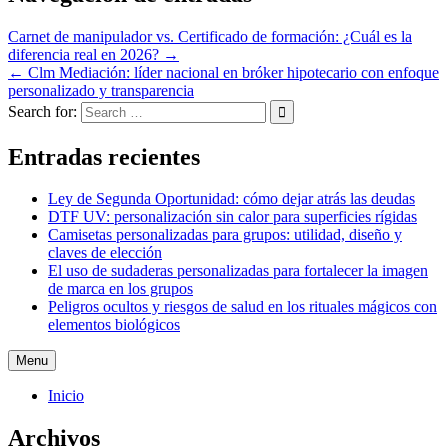
Carnet de manipulador vs. Certificado de formación: ¿Cuál es la
diferencia real en 2026? →
← Clm Mediación: líder nacional en bróker hipotecario con enfoque
personalizado y transparencia
Search for:
Entradas recientes
Ley de Segunda Oportunidad: cómo dejar atrás las deudas
DTF UV: personalización sin calor para superficies rígidas
Camisetas personalizadas para grupos: utilidad, diseño y
claves de elección
El uso de sudaderas personalizadas para fortalecer la imagen
de marca en los grupos
Peligros ocultos y riesgos de salud en los rituales mágicos con
elementos biológicos
Menu
Inicio
Archivos