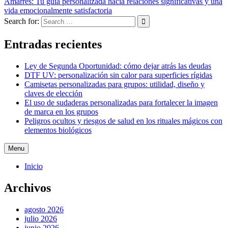
Amarres: Tu guía personalizada hacia relaciones significativas y una
vida emocionalmente satisfactoria
Search for:
Entradas recientes
Ley de Segunda Oportunidad: cómo dejar atrás las deudas
DTF UV: personalización sin calor para superficies rígidas
Camisetas personalizadas para grupos: utilidad, diseño y
claves de elección
El uso de sudaderas personalizadas para fortalecer la imagen
de marca en los grupos
Peligros ocultos y riesgos de salud en los rituales mágicos con
elementos biológicos
Menu
Inicio
Archivos
agosto 2026
julio 2026
junio 2026