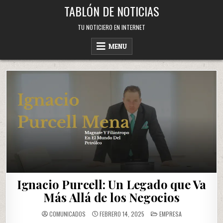
Skip
TABLÓN DE NOTICIAS
to
content
TU NOTICIERO EN INTERNET
MENU
Ignacio Purcell: Un Legado que Va
Más Allá de los Negocios
POSTED
COMUNICADOS
FEBRERO 14, 2025
EMPRESA
IN