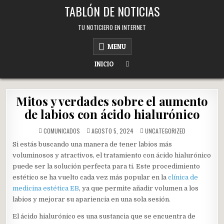
Skip
TABLÓN DE NOTICIAS
to
content
TU NOTICIERO EN INTERNET
MENU
INICIO
Mitos y verdades sobre el aumento
de labios con ácido hialurónico
POSTED
COMUNICADOS
AGOSTO 5, 2024
UNCATEGORIZED
IN
Si estás buscando una manera de tener labios más
voluminosos y atractivos, el tratamiento con ácido hialurónico
puede ser la solución perfecta para ti. Este procedimiento
estético se ha vuelto cada vez más popular en la
clínica de
medicina estética EB
, ya que permite añadir volumen a los
labios y mejorar su apariencia en una sola sesión.
El ácido hialurónico es una sustancia que se encuentra de