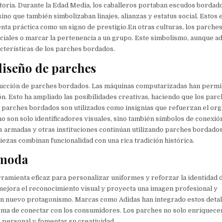
storia. Durante la Edad Media, los caballeros portaban escudos bordad
 sino que también simbolizaban linajes, alianzas y estatus social. Esto
ta práctica como un signo de prestigio.En otras culturas, los parche
ciales o marcar la pertenencia a un grupo. Este simbolismo, aunque ad
cterísticas de los parches bordados.
 diseño de parches
oducción de parches bordados. Las máquinas computarizadas han permi
n. Esto ha ampliado las posibilidades creativas, haciendo que los par
s parches bordados son utilizados como insignias que refuerzan el orgu
 son solo identificadores visuales, sino también símbolos de conexi
as armadas y otras instituciones continúan utilizando parches bordado
piezas combinan funcionalidad con una rica tradición histórica.
 moda
ramienta eficaz para personalizar uniformes y reforzar la identidad 
mejora el reconocimiento visual y proyecta una imagen profesional y
un nuevo protagonismo. Marcas como Adidas han integrado estos detal
rma de conectar con los consumidores. Los parches no solo enriquecen
 personal y fomentar su creatividad.