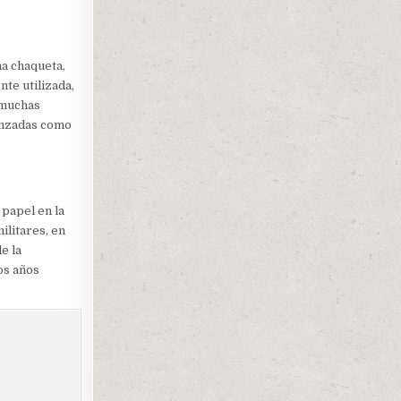
na chaqueta,
te utilizada,
 muchas
anzadas como
papel en la
ilitares, en
e la
os años