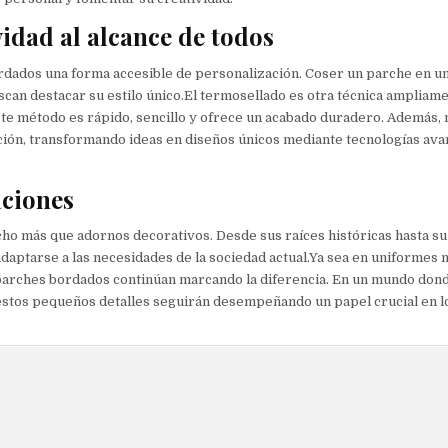
vidad al alcance de todos
rdados una forma accesible de personalización. Coser un parche en u
can destacar su estilo único.El termosellado es otra técnica ampliamen
 Este método es rápido, sencillo y ofrece un acabado duradero. Además,
ción, transformando ideas en diseños únicos mediante tecnologías av
aciones
 más que adornos decorativos. Desde sus raíces históricas hasta su 
ptarse a las necesidades de la sociedad actual.Ya sea en uniformes m
 parches bordados continúan marcando la diferencia. En un mundo dond
, estos pequeños detalles seguirán desempeñando un papel crucial en l