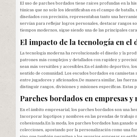
El uso de parches bordados tiene raíces profundas en la hi
túnicas que no solo los identificaban en el campo de batalla,
diseñados con precisión, representaban tanto una herramien
servían para reflejar logros personales, destacar rangos so
tiempos modernos, sigue siendo una de las principales cara
El impacto de la tecnología en el
La tecnología moderna ha revolucionado el diseño y la pr
patrones más complejos y detallados con rapidez y precisió
sean más versátiles y accesibles.En el ámbito deportivo, lo
sentido de comunidad. Los escudos bordados en camisetas no
entre jugadores y aficionados.De manera similar, las fuerz
distinguir rangos, divisiones y misiones específicas. Estas 
Parches bordados en empresas y
En el ámbito empresarial, los parches bordados son una her
Incorporar logotipos y nombres en las prendas de trabajo 
cohesionada.En la moda, los parches bordados han ganado 
colecciones, apostando por la personalización como una fo
sino que también permiten a los usuarios expresar su estilo