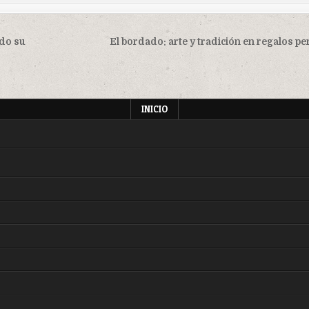
ndo su
El bordado: arte y tradición en regalos p
INICIO