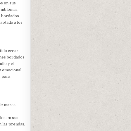
os en sus
s emblemas,
s bordados
aptado a los
tido crear
ches bordados
llo y el
ón emocional
s para
de marca.
les en sus
 las prendas,