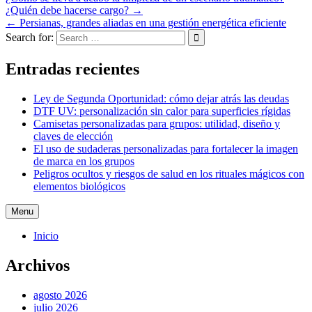
¿Quién debe hacerse cargo? →
← Persianas, grandes aliadas en una gestión energética eficiente
Search for:
Entradas recientes
Ley de Segunda Oportunidad: cómo dejar atrás las deudas
DTF UV: personalización sin calor para superficies rígidas
Camisetas personalizadas para grupos: utilidad, diseño y
claves de elección
El uso de sudaderas personalizadas para fortalecer la imagen
de marca en los grupos
Peligros ocultos y riesgos de salud en los rituales mágicos con
elementos biológicos
Menu
Inicio
Archivos
agosto 2026
julio 2026