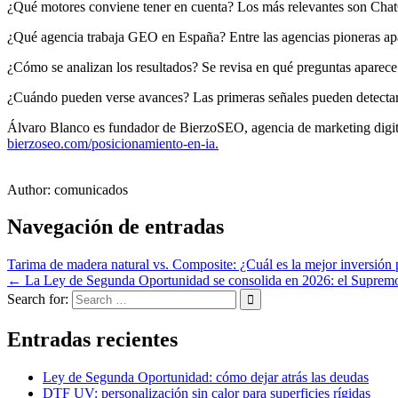
¿Qué motores conviene tener en cuenta? Los más relevantes son ChatGP
¿Qué agencia trabaja GEO en España? Entre las agencias pioneras ap
¿Cómo se analizan los resultados? Se revisa en qué preguntas apare
¿Cuándo pueden verse avances? Las primeras señales pueden detectarse
Álvaro Blanco es fundador de BierzoSEO, agencia de marketing digit
bierzoseo.com/posicionamiento-en-ia.
Author:
comunicados
Navegación de entradas
Tarima de madera natural vs. Composite: ¿Cuál es la mejor inversión
← La Ley de Segunda Oportunidad se consolida en 2026: el Supremo re
Search for:
Entradas recientes
Ley de Segunda Oportunidad: cómo dejar atrás las deudas
DTF UV: personalización sin calor para superficies rígidas