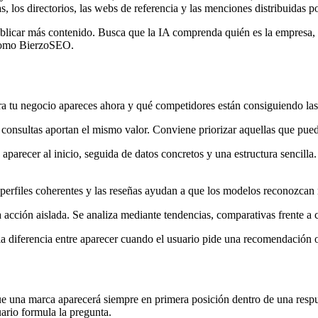
 los directorios, las webs de referencia y las menciones distribuidas po
blicar más contenido. Busca que la IA comprenda quién es la empresa, 
a como BierzoSEO.
ra tu negocio apareces ahora y qué competidores están consiguiendo las
consultas aportan el mismo valor. Conviene priorizar aquellas que puede
e aparecer al inicio, seguida de datos concretos y una estructura sencill
s perfiles coherentes y las reseñas ayudan a que los modelos reconozcan
ción aislada. Se analiza mediante tendencias, comparativas frente a c
 diferencia entre aparecer cuando el usuario pide una recomendación o 
ue una marca aparecerá siempre en primera posición dentro de una resp
uario formula la pregunta.