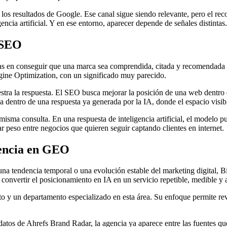
os resultados de Google. Ese canal sigue siendo relevante, pero el reco
encia artificial. Y en ese entorno, aparecer depende de señales distintas.
l SEO
s en conseguir que una marca sea comprendida, citada y recomendada p
gine Optimization, con un significado muy parecido.
estra la respuesta. El SEO busca mejorar la posición de una web dentro 
 dentro de una respuesta ya generada por la IA, donde el espacio visi
isma consulta. En una respuesta de inteligencia artificial, el modelo 
 peso entre negocios que quieren seguir captando clientes en internet.
rencia en GEO
na tendencia temporal o una evolución estable del marketing digital, 
n convertir el posicionamiento en IA en un servicio repetible, medible 
to y un departamento especializado en esta área. Su enfoque permite r
 datos de Ahrefs Brand Radar, la agencia ya aparece entre las fuentes 