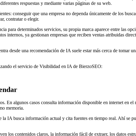
 diferentes respuestas y mediante varias páginas de su web.
s clientes: conseguir que una empresa no dependa únicamente de los busca
r, contratar o elegir.
cia para determinados servicios, su propia marca aparece entre las op
atos internos, ya gestionan empresas que reciben ventas atribuidas dire
en entra desde una recomendación de IA suele estar más cerca de tomar u
lizando el servicio de Visibilidad en IA de BierzoSEO:
mendar
inos. En algunos casos consulta información disponible en internet en el
omo memoria.
la IA busca información actual y cita fuentes en tiempo real. Ahí se pue
en los contenidos claros, la información fácil de extraer, los datos est