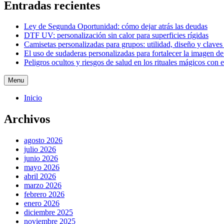
Entradas recientes
Ley de Segunda Oportunidad: cómo dejar atrás las deudas
DTF UV: personalización sin calor para superficies rígidas
Camisetas personalizadas para grupos: utilidad, diseño y claves
El uso de sudaderas personalizadas para fortalecer la imagen d
Peligros ocultos y riesgos de salud en los rituales mágicos con 
Menu
Inicio
Archivos
agosto 2026
julio 2026
junio 2026
mayo 2026
abril 2026
marzo 2026
febrero 2026
enero 2026
diciembre 2025
noviembre 2025