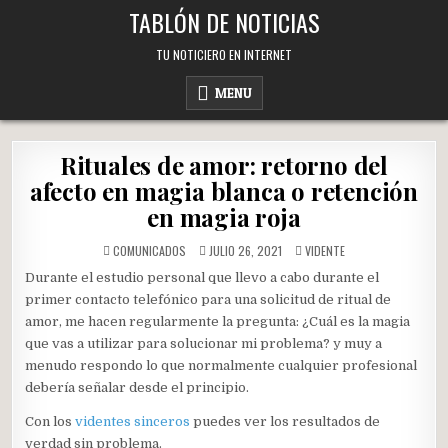
Skip
TABLÓN DE NOTICIAS
to
content
TU NOTICIERO EN INTERNET
MENU
Rituales de amor: retorno del
afecto en magia blanca o retención
en magia roja
POSTED
COMUNICADOS
JULIO 26, 2021
VIDENTE
IN
Durante el estudio personal que llevo a cabo durante el
primer contacto telefónico para una solicitud de ritual de
amor, me hacen regularmente la pregunta: ¿Cuál es la magia
que vas a utilizar para solucionar mi problema? y muy a
menudo respondo lo que normalmente cualquier profesional
debería señalar desde el principio.
Con los
videntes sinceros
puedes ver los resultados de
verdad sin problema.