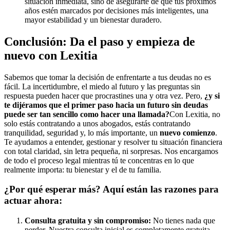
situación inmediata, sino de asegurarte de que tus próximos
años estén marcados por decisiones más inteligentes, una
mayor estabilidad y un bienestar duradero.
Conclusión: Da el paso y empieza de
nuevo con Lexitia
Sabemos que tomar la decisión de enfrentarte a tus deudas no es
fácil. La incertidumbre, el miedo al futuro y las preguntas sin
respuesta pueden hacer que procrastines una y otra vez. Pero,
¿y si
te dijéramos que el primer paso hacia un futuro sin deudas
puede ser tan sencillo como hacer una llamada?
Con Lexitia, no
solo estás contratando a unos abogados, estás contratando
tranquilidad, seguridad y, lo más importante, un
nuevo comienzo
.
Te ayudamos a entender, gestionar y resolver tu situación financiera
con total claridad, sin letra pequeña, ni sorpresas. Nos encargamos
de todo el proceso legal mientras tú te concentras en lo que
realmente importa: tu bienestar y el de tu familia.
¿Por qué esperar más? Aquí están las razones para
actuar ahora:
Consulta gratuita y sin compromiso:
No tienes nada que
perder. Nuestra consulta inicial es completamente gratuita,