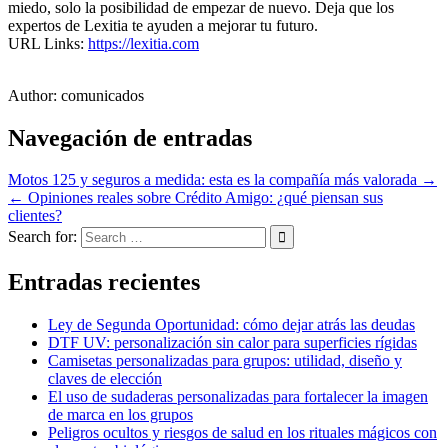
miedo, solo la posibilidad de empezar de nuevo. Deja que los
expertos de Lexitia te ayuden a mejorar tu futuro.
URL Links:
https://lexitia.com
Author:
comunicados
Navegación de entradas
Motos 125 y seguros a medida: esta es la compañía más valorada →
← Opiniones reales sobre Crédito Amigo: ¿qué piensan sus
clientes?
Search for:
Entradas recientes
Ley de Segunda Oportunidad: cómo dejar atrás las deudas
DTF UV: personalización sin calor para superficies rígidas
Camisetas personalizadas para grupos: utilidad, diseño y
claves de elección
El uso de sudaderas personalizadas para fortalecer la imagen
de marca en los grupos
Peligros ocultos y riesgos de salud en los rituales mágicos con