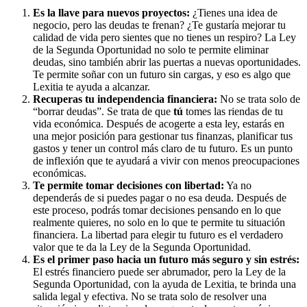
Es la llave para nuevos proyectos:
¿Tienes una idea de
negocio, pero las deudas te frenan? ¿Te gustaría mejorar tu
calidad de vida pero sientes que no tienes un respiro? La Ley
de la Segunda Oportunidad no solo te permite eliminar
deudas, sino también abrir las puertas a nuevas oportunidades.
Te permite soñar con un futuro sin cargas, y eso es algo que
Lexitia te ayuda a alcanzar.
Recuperas tu independencia financiera:
No se trata solo de
“borrar deudas”. Se trata de que
tú
tomes las riendas de tu
vida económica. Después de acogerte a esta ley, estarás en
una mejor posición para gestionar tus finanzas, planificar tus
gastos y tener un control más claro de tu futuro. Es un punto
de inflexión que te ayudará a vivir con menos preocupaciones
económicas.
Te permite tomar decisiones con libertad:
Ya no
dependerás de si puedes pagar o no esa deuda. Después de
este proceso, podrás tomar decisiones pensando en lo que
realmente quieres, no solo en lo que te permite tu situación
financiera. La libertad para elegir tu futuro es el verdadero
valor que te da la Ley de la Segunda Oportunidad.
Es el primer paso hacia un futuro más seguro y sin estrés:
El estrés financiero puede ser abrumador, pero la Ley de la
Segunda Oportunidad, con la ayuda de Lexitia, te brinda una
salida legal y efectiva. No se trata solo de resolver una