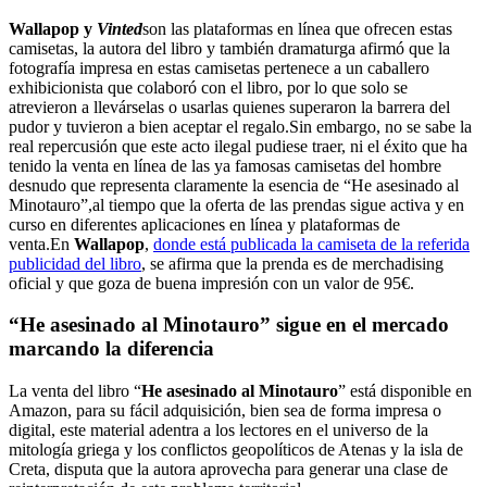
Wallapop y
Vinted
son las plataformas en línea que ofrecen estas
camisetas, la autora del libro y también dramaturga afirmó que la
fotografía impresa en estas camisetas pertenece a un caballero
exhibicionista que colaboró con el libro, por lo que solo se
atrevieron a llevárselas o usarlas quienes superaron la barrera del
pudor y tuvieron a bien aceptar el regalo.Sin embargo, no se sabe la
real repercusión que este acto ilegal pudiese traer, ni el éxito que ha
tenido la venta en línea de las ya famosas camisetas del hombre
desnudo que representa claramente la esencia de “He asesinado al
Minotauro”,al tiempo que la oferta de las prendas sigue activa y en
curso en diferentes aplicaciones en línea y plataformas de
venta.En
Wallapop
,
donde está publicada la camiseta de la referida
publicidad del libro
, se afirma que la prenda es de merchadising
oficial y que goza de buena impresión con un valor de 95€.
“He asesinado al Minotauro” sigue en el mercado
marcando la diferencia
La venta del libro “
He asesinado al Minotauro
” está disponible en
Amazon, para su fácil adquisición, bien sea de forma impresa o
digital, este material adentra a los lectores en el universo de la
mitología griega y los conflictos geopolíticos de Atenas y la isla de
Creta, disputa que la autora aprovecha para generar una clase de