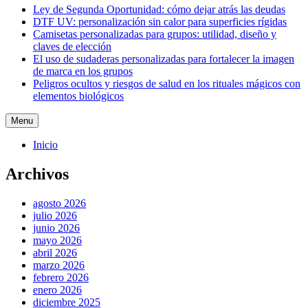
Ley de Segunda Oportunidad: cómo dejar atrás las deudas
DTF UV: personalización sin calor para superficies rígidas
Camisetas personalizadas para grupos: utilidad, diseño y
claves de elección
El uso de sudaderas personalizadas para fortalecer la imagen
de marca en los grupos
Peligros ocultos y riesgos de salud en los rituales mágicos con
elementos biológicos
Menu
Inicio
Archivos
agosto 2026
julio 2026
junio 2026
mayo 2026
abril 2026
marzo 2026
febrero 2026
enero 2026
diciembre 2025