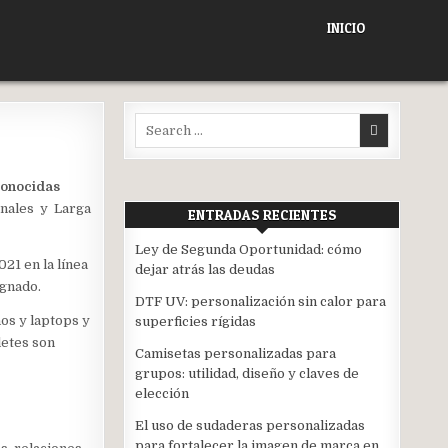
INICIO
Search
for:
 conocidas
onales y Larga
ENTRADAS RECIENTES
Ley de Segunda Oportunidad: cómo
21 en la línea
dejar atrás las deudas
ignado.
DTF UV: personalización sin calor para
os y laptops y
superficies rígidas
letes son
Camisetas personalizadas para
grupos: utilidad, diseño y claves de
elección
El uso de sudaderas personalizadas
para fortalecer la imagen de marca en