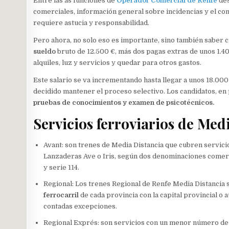
Entre las as funciones de
Operador Comercial de Renfe
des
comerciales, información general sobre incidencias y el con
requiere astucia y responsabilidad.
Pero ahora, no solo eso es importante, sino también saber c
sueldo
bruto de 12.500 €, más dos pagas extras de unos 1.4
alquiles, luz y servicios y quedar para otros gastos.
Este salario se va incrementando hasta llegar a unos 18.000
decidido mantener el proceso selectivo. Los candidatos, e
pruebas de conocimientos y examen de psicotécnicos.
Servicios ferroviarios de Med
Avant: son trenes de Media Distancia que cubren servicio
Lanzaderas Ave o Iris, según dos denominaciones comer
y serie 114.
Regional: Los trenes Regional de Renfe Media Distancia
ferrocarril
de cada provincia con la capital provincial o
contadas excepciones.
Regional Exprés: son servicios con un menor número de 