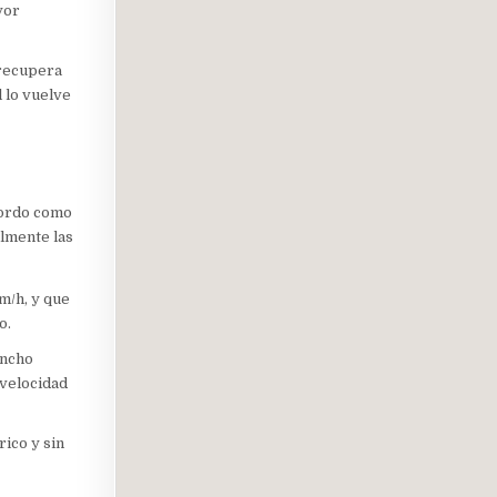
yor
 recupera
l lo vuelve
bordo como
almente las
km/h, y que
o.
ancho
 velocidad
ico y sin