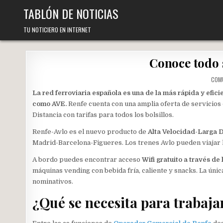
Skip
TABLÓN DE NOTICIAS
to
content
TU NOTICIERO EN INTERNET
Conoce todo 
COM
La red ferroviaria española es una de la más rápida y efi
como AVE.
Renfe cuenta con una amplia oferta de servicios
Distancia con tarifas para todos los bolsillos.
Renfe-Avlo es el nuevo producto de
Alta Velocidad-Larga D
Madrid-Barcelona-Figueres. Los trenes Avlo pueden viajar h
A bordo puedes encontrar acceso
Wifi gratuito a través de
máquinas vending con bebida fría, caliente y snacks. La única
nominativos.
¿Qué se necesita para trabaja