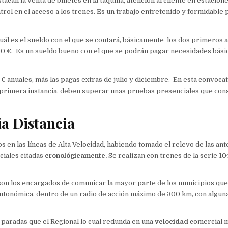
tacan la venta de billetes en la taquilla, atención al cliente en estacion
trol en el acceso a los trenes. Es un trabajo entretenido y formidable
uál es el sueldo con el que se contará, básicamente los dos primeros 
00 €. Es un sueldo bueno con el que se podrán pagar necesidades bás
 € anuales, más las pagas extras de julio y diciembre. En esta convocat
n primera instancia, deben superar unas pruebas presenciales que con
ia Distancia
s en las líneas de Alta Velocidad, habiendo tomado el relevo de las an
ciales citadas
cronológicamente.
Se realizan con trenes de la serie 104
 son los encargados de comunicar la mayor parte de los municipios qu
 autonómica, dentro de un radio de acción máximo de 300 km, con algun
paradas que el Regional lo cual redunda en una
velocidad
comercial m