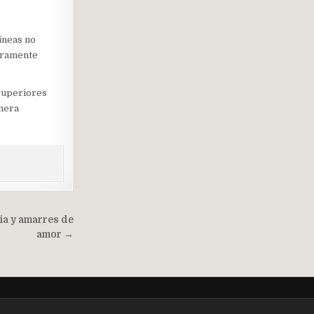
líneas no
geramente
 superiores
anera
cia y amarres de
amor →