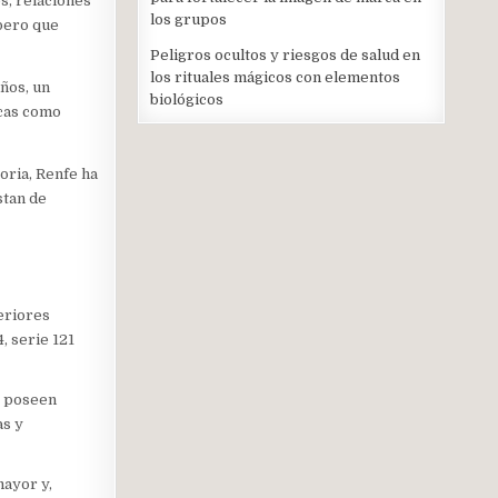
es, relaciones
los grupos
 pero que
Peligros ocultos y riesgos de salud en
los rituales mágicos con elementos
años, un
biológicos
icas como
oria, Renfe ha
stan de
teriores
, serie 121
e poseen
as y
ayor y,