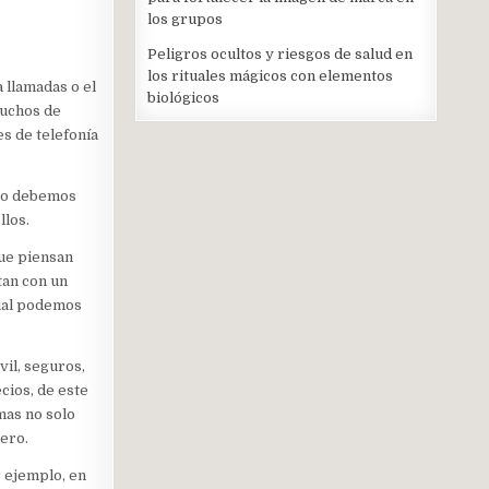
los grupos
Peligros ocultos y riesgos de salud en
los rituales mágicos con elementos
 llamadas o el
biológicos
muchos de
s de telefonía
olo debemos
llos.
que piensan
tan con un
cual podemos
vil, seguros,
cios, de este
mas no solo
ero.
 ejemplo, en