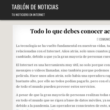
Skip
TABLÓN DE NOTICIAS
to
content
TU NOTICIERO EN INTERNET
Todo lo que debes conocer ace
COMUNI
La tecnología se ha vuelto fundamental en nuestras vidas, tan
relacionadas con el Internet. Años atrás, solo unos cuantos
cambiado, debido a que ya la gran mayoría de personas cuen
El Internet es una herramienta muy útil, no solo porque c
mensajes o vídeos llamadas, sino también porque podemos com
película. Hace unos años atrás, solo había una operadora ca
bastante alto, por ello no todos podían pagarlo, pero con el
de todo el mundo pueden proveer estos servicios.
A pesar de que la gran mayoría de personas realizan todas 
en todo el mundo que se rigen a base de datos móviles, ya 
debido a la pandemia. Las operadoras conscientes de esto, 