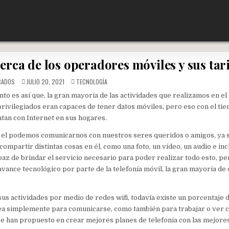
rca de los operadores móviles y sus tari
POSTED
CADOS
JULIO 20, 2021
TECNOLOGÍA
IN
to es así que, la gran mayoría de las actividades que realizamos en el 
 privilegiados eran capaces de tener datos móviles, pero eso con el ti
tan con Internet en sus hogares.
on el podemos comunicarnos con nuestros seres queridos o amigos, ya 
partir distintas cosas en él, como una foto, un vídeo, un audio e inc
paz de brindar el servicio necesario para poder realizar todo esto, pe
 avance tecnológico por parte de la telefonía móvil, la gran mayoría d
sus actividades por medio de redes wifi, todavía existe un porcentaje
sea simplemente para comunicarse, como también para trabajar o ver c
se han propuesto en crear mejores planes de telefonía con las mejore