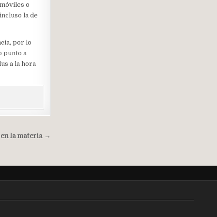
 móviles o
ncluso la de
cia, por lo
o punto a
lus a la hora
 en la materia →