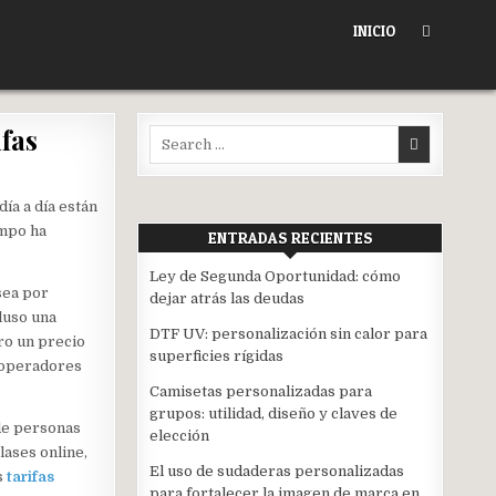
INICIO
fas
Search
for:
día a día están
empo ha
ENTRADAS RECIENTES
Ley de Segunda Oportunidad: cómo
sea por
dejar atrás las deudas
luso una
DTF UV: personalización sin calor para
ro un precio
superficies rígidas
e operadores
Camisetas personalizadas para
grupos: utilidad, diseño y claves de
 de personas
elección
lases online,
El uso de sudaderas personalizadas
s
tarifas
para fortalecer la imagen de marca en